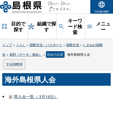
Language
キーワ
目的で
組織で探
メニュ
ード検
探す
す
ー
索
トップ
>
くらし
>
国際交流・パスポート
>
国際交流
>
しまねの国際
化
>
資料（データ・報告）
>
現在の位置
海外島根県人会
文化国際課
海外島根県人会
県人会一覧（ 3月16日）