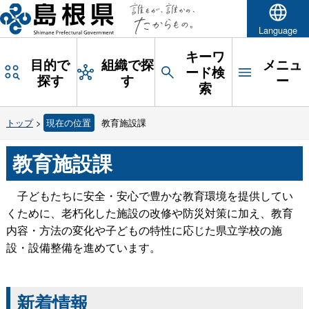
Language
キーワ
目的で
組織で探
メニュ
ード検
探す
す
ー
索
トップ
>
現在の位置
教育施設課
教育施設課
子どもたちに安全・安心で豊かな教育環境を提供してい
くために、老朽化した施設の改修や防災対策に加え、教育
内容・方法の変化や子どもの特性に応じた県立学校の施
設・設備整備を進めています。
新着情報