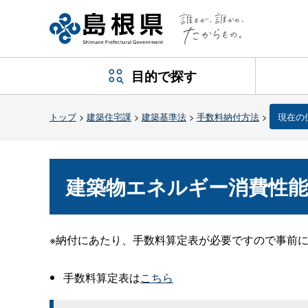
目的で探す
トップ
>
建築住宅課
>
建築基準法
>
手数料納付方法
>
現在の
建築物エネルギー消費性能
※納付にあたり、手数料算定表が必要ですので事前
手数料算定表は
こちら