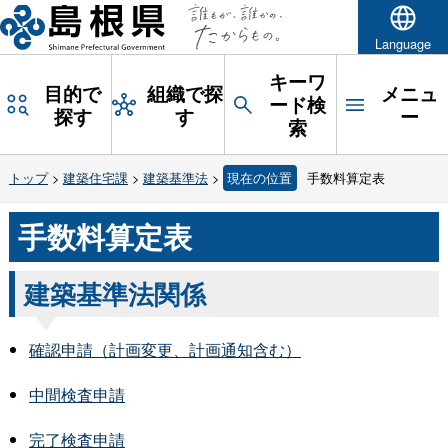
Language
キーワ
目的で
組織で探
メニュ
ード検
探す
す
ー
索
トップ
>
建築住宅課
>
建築基準法
>
現在の位置
手数料算定表
手数料算定表
建築基準法関係
確認申請（計画変更、計画通知含む）
中間検査申請
完了検査申請