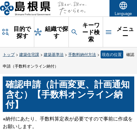
Language
キーワ
目的で
組織で探
メニュ
ード検
探す
す
ー
索
トップ
>
建築住宅課
>
建築基準法
>
手数料納付方法
>
現在の位置
確認
申請（手数料オンライン納付）
確認申請（計画変更、計画通知
含む）【手数料オンライン納
付】
※納付にあたり、手数料算定表が必要ですので事前に作成を
お願いします。