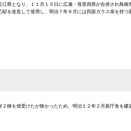
松江県となり、１１月１５日に広瀬・母里両県が合併され島根
応邸を改造して使用し、明治７年６月には四面ガラス扉を持つ
家２棟を借受けたが狭かったため、明治１２年２月新庁舎を建