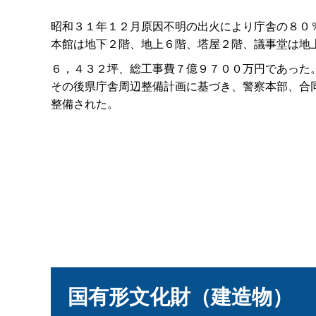
昭和３１年１２月原因不明の出火により庁舎の８０
本館は地下２階、地上６階、塔屋２階、議事堂は地
６，４３２坪、総工事費７億９７００万円であった
その後県庁舎周辺整備計画に基づき、警察本部、合
整備された。
国有形文化財（建造物）