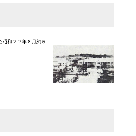
め昭和２２年６月約５