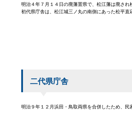
明治４年７月１４日の廃藩置県で、松江藩は廃され
初代県庁舎は、松江城三ノ丸の南側にあった松平直
二代県庁舎
明治９年１２月浜田・鳥取両県を合併したため、民