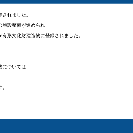
録されました。
の施設整備が進められ、
が有形文化財建造物に登録されました。
物については
す。