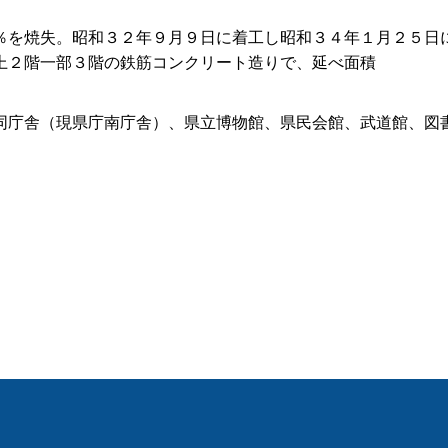
％を焼失。昭和３２年９月９日に着工し昭和３４年１月２５日
上２階一部３階の鉄筋コンクリート造りで、延べ面積
。
同庁舎（現県庁南庁舎）、県立博物館、県民会館、武道館、図