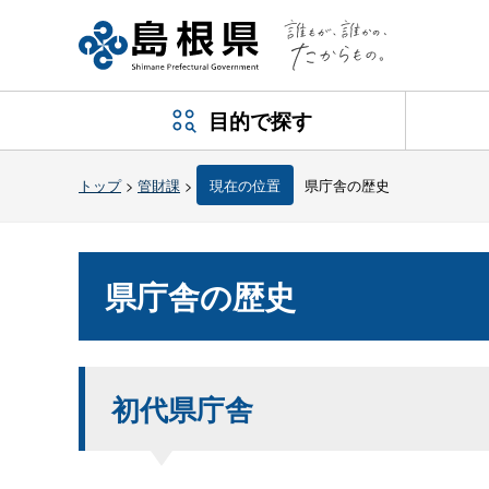
目的で探す
トップ
>
管財課
>
現在の位置
県庁舎の歴史
県庁舎の歴史
初代県庁舎