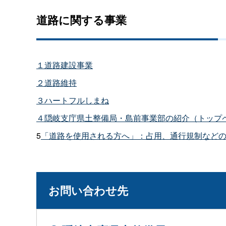
道路に関する事業
１道路建設事業
２道路維持
３ハートフルしまね
４隠岐支庁県土整備局・島前事業部の紹介（トップ
5
「道路を使用される方へ」：占用、通行規制など
お問い合わせ先