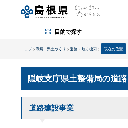
目的で探す
トップ
>
環境・県土づくり
>
道路
>
地方機関
>
現在の位置
隠岐支庁県土整備局の道路
道路建設事業