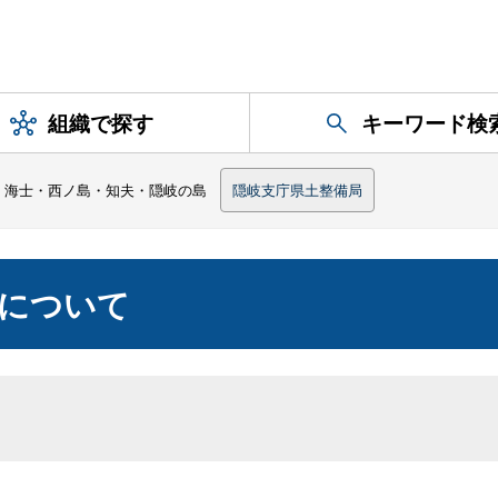
組織で探す
キーワード検
海士・西ノ島・知夫・隠岐の島
隠岐支庁県土整備局
について