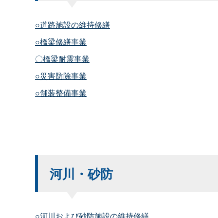
○道路施設の維持修繕
○橋梁修繕事業
〇橋梁耐震事業
○災害防除事業
○舗装整備事業
河川・砂防
○河川および砂防施設の維持修繕