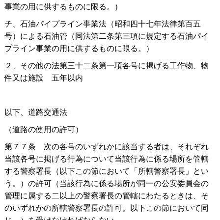
事業の用に供するものに限る。）
チ、石油パイプライン事業法（昭和四十七年法律第百五
号）による石油管（同法第二条第三項に規定する石油パイ
プライン事業の用に供するものに限る。）
２、その他の法第三十二条第一項各号に掲げる工作物、物
件又は施
設
五年以内
以下、道路交通法
（道路の使用の許可）
第７７
条
次の各号のいずれかに該当する者は、それぞれ
当該各号に掲げる行為について当該行為に係る場所を管轄
する警察署長（以下この節において「所轄警察署長」とい
う。）の許可（当該行為に係る場所が同一の公安委員会の
管理に属する二以上の警察署長の管轄にわたるときは、そ
のいずれかの所轄警察署長の許可。以下この節において同
じ。）を受けなければならない。