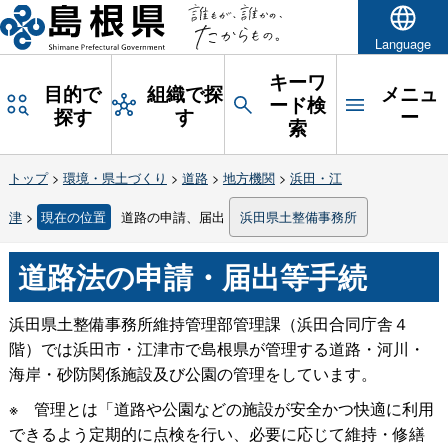
Language
キーワ
目的で
組織で探
メニュ
ード検
探す
す
ー
索
トップ
>
環境・県土づくり
>
道路
>
地方機関
>
浜田・江
津
>
現在の位置
道路の申請、届出
浜田県土整備事務所
道路法の申請・届出等手続
浜田県土整備事務所維持管理部管理課（浜田合同庁舎４
階）では浜田市・江津市で島根県が管理する道路・河川・
海岸・砂防関係施設及び公園の管理をしています。
※
管理とは「道路や公園などの施設が安全かつ快適に利用
できるよう定期的に点検を行い、必要に応じて維持・修繕