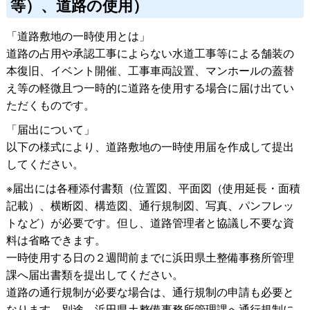
等）、道路の使用）
「道路敷地の一時使用とは」
道路の占用や承認工事によらない水道工事等による舗装の
本復旧、イベント開催、工事車両設置、マンホールの蓋替
え等の軽微且つ一時的に道路を使用する場合に届け出てい
ただくものです。
「届出について」
以下の様式により、道路敷地の一時使用届を作成して提出
してください。
※届出には各種添付書類（位置図、平面図（使用延長・面積
記載）、横断図、構造図、通行規制図、写真、パンフレッ
トなど）が必要です。但し、道路管理者と協議し不要な資
料は省略できます。
一時使用する日の２週間前までに浜田県土整備事務所管理
課へ届出書類を提出してください。
道路の通行規制が必要な場合は、通行規制の申請も必要と
なります。別途、浜田県土整備事務所管理課へ通行規制に