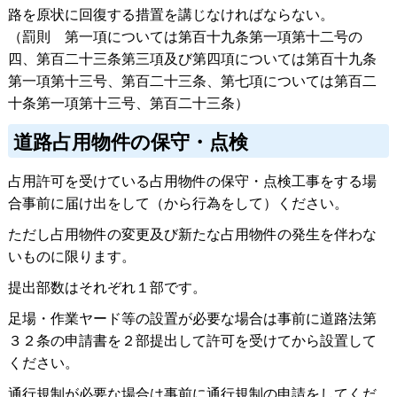
路を原状に回復する措置を講じなければならない。
（罰
則
第一項については第百十九条第一項第十二号の
四、第百二十三条第三項及び第四項については第百十九条
第一項第十三号、第百二十三条、第七項については第百二
十条第一項第十三号、第百二十三条）
道路占用物件の保守・点検
占用許可を受けている占用物件の保守・点検工事をする場
合事前に届け出をして（から行為をして）ください。
ただし占用物件の変更及び新たな占用物件の発生を伴わな
いものに限ります。
提出部数はそれぞれ１部です。
足場・作業ヤード等の設置が必要な場合は事前に道路法第
３２条の申請書を２部提出して許可を受けてから設置して
ください。
通行規制が必要な場合は事前に通行規制の申請をしてくだ