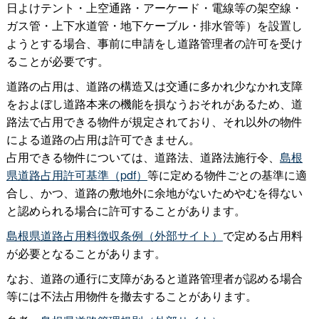
日よけテント・上空通路・アーケード・電線等の架空線・
ガス管・上下水道管・地下ケーブル・排水管等）を設置し
ようとする場合、事前に申請をし道路管理者の許可を受け
ることが必要です。
道路の占用は、道路の構造又は交通に多かれ少なかれ支障
をおよぼし道路本来の機能を損なうおそれがあるため、道
路法で占用できる物件が規定されており、それ以外の物件
による道路の占用は許可できません。
占用できる物件については、道路法、道路法施行令、
島根
県道路占用許可基準（pdf）
等に定める物件ごとの基準に適
合し、かつ、道路の敷地外に余地がないためやむを得ない
と認められる場合に許可することがあります。
島根県道路占用料徴収条例（外部サイト）
で定める占用料
が必要となることがあります。
なお、道路の通行に支障があると道路管理者が認める場合
等には不法占用物件を撤去することがあります。