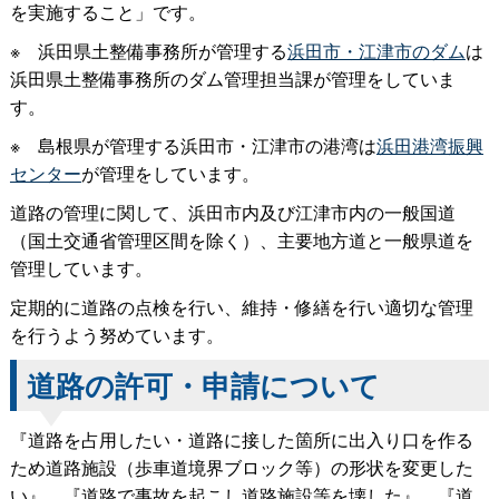
を実施すること」です。
※
浜田県土整備事務所が管理する
浜田市・江津市のダム
は
浜田県土整備事務所のダム管理担当課が管理をしていま
す。
※
島根県が管理する浜田市・江津市の港湾は
浜田港湾振興
センター
が管理をしています。
道路の管理に関して、浜田市内及び江津市内の一般国道
（国土交通省管理区間を除く）、主要地方道と一般県道を
管理しています。
定期的に道路の点検を行い、維持・修繕を行い適切な管理
を行うよう努めています。
道路の許可・申請について
『道路を占用したい・道路に接した箇所に出入り口を作る
ため道路施設（歩車道境界ブロック等）の形状を変更した
い』、『道路で事故を起こし道路施設等を壊した』、『道