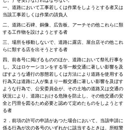
一、道路において工事若しくは作業をしようとする者又は
当該工事若しくは作業の請負人
二、道路に石碑、銅像、広告板、アーチその他これらに類
する工作物を設けようとする者
三、場所を移動しないで、道路に露店、屋台店その他これ
らに類する店を出そうとする者
四、前各号に掲げるもののほか、道路において祭礼行事を
し、又はロケーシヨンをする等一般交通に著しい影響を及
ぼすような通行の形態若しくは方法により道路を使用する
行為又は道路に人が集まり一般交通に著しい影響を及ぼす
ような行為で、公安委員会が、その土地の道路又は交通の
状況により、道路における危険を防止し、その他交通の安
全と円滑を図るため必要と認めて定めたものをしようとす
る者
２．前項の許可の申請があつた場合において、当該申請に
係る行為が次の各号のいずれかに該当するときは、所轄警