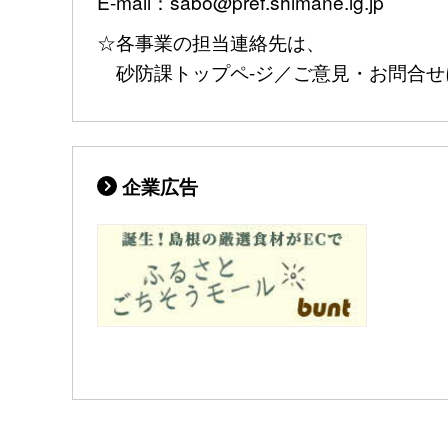
E-mail：sabo@pref.shimane.lg.jp
☆各事業の担当連絡先は、
砂防課トップペ-ジ／ご意見・お問合せ
企業広告