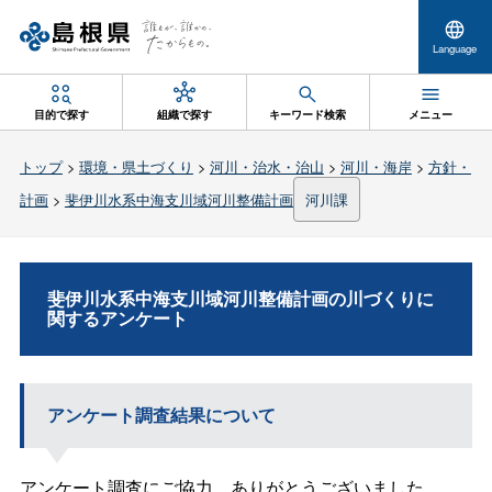
Language
目的で探す
組織で探す
キーワード検索
メニュー
トップ
>
環境・県土づくり
>
河川・治水・治山
>
河川・海岸
>
方針・
計画
>
斐伊川水系中海支川域河川整備計画
河川課
斐伊川水系中海支川域河川整備計画の川づくりに
関するアンケート
アンケート調査結果について
アンケート調査にご協力、ありがとうございました。