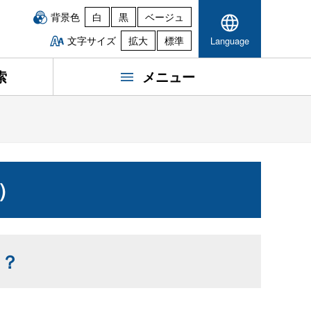
背景色
白
黒
ベージュ
文字サイズ
拡大
標準
Language
索
メニュー
）
は？