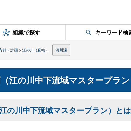
組織で探す
キーワード検
方針・計画
>
江の川（直轄）
河川課
画（江の川中下流域マスタープラン
江の川中下流域マスタープラン）と