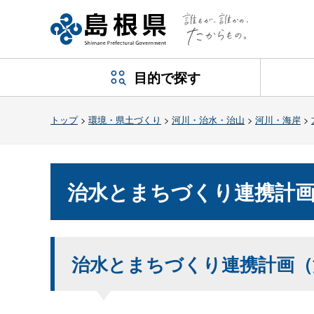
目的で探す
トップ
>
環境・県土づくり
>
河川・治水・治山
>
河川・海岸
>
治水とまちづくり連携計
治水とまちづくり連携計画（