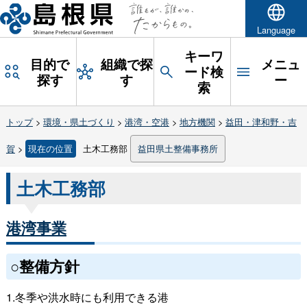
Language
キーワ
目的で
組織で探
メニュ
ード検
探す
す
ー
索
トップ
>
環境・県土づくり
>
港湾・空港
>
地方機関
>
益田・津和野・吉
賀
>
現在の位置
土木工務部
益田県土整備事務所
土木工務部
港湾事業
○整備方針
1.冬季や洪水時にも利用できる港