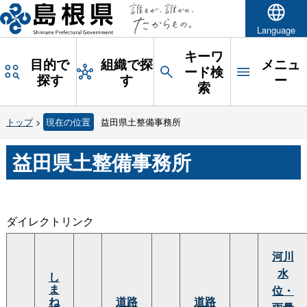
Language
キーワ
目的で
組織で探
メニュ
ード検
探す
す
ー
索
トップ
>
現在の位置
益田県土整備事務所
益田県土整備事務所
ダイレクトリンク
河川
水
し
ま
位・
ね
道路
道路