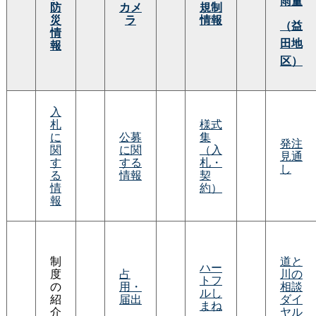
雨量
防
カメ
規制
災
ラ
情報
（益
情
田地
報
区）
入
札
様式
に
公募
集
発注
関
に関
（入
見通
す
する
札・
し
る
情報
契
情
約）
報
制
道と
ハー
度
占
川の
トフ
の
用・
相談
ルし
紹
届出
ダイ
まね
介
ヤル