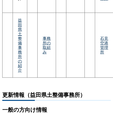
益
田
県
土
整
事務
石見
備
所の
空港
事
取組
管理
務
み
所
所
の
紹
介
更新情報（益田県土整備事務所）
一般の方向け情報