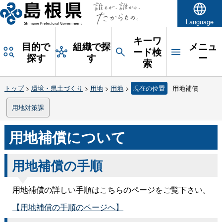
Language
キーワ
目的で
組織で探
メニュ
ード検
探す
す
ー
索
トップ
>
環境・県土づくり
>
用地
>
用地
>
現在の位置
用地補償
用地対策課
用地補償について
用地補償の手順
用地補償の詳しい手順はこちらのページをご覧下さい。
【用地補償の手順のページへ】