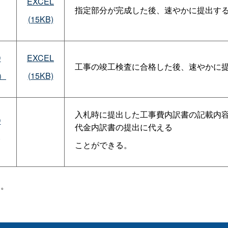
EXCEL
指定部分が完成した後、速やかに提出す
(15KB)
D
EXCEL
工事の竣工検査に合格した後、速やかに
）
(15KB)
入札時に提出した工事費内訳書の記載内
D
代金内訳書の提出に代える
)
ことができる。
す。