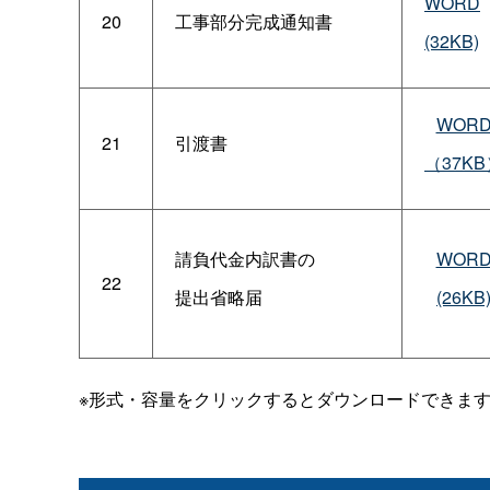
WORD
20
工事部分完成通知書
(32KB)
WOR
21
引渡書
（37KB
請負代金内訳書の
WOR
22
提出省略届
(26KB
※形式・容量をクリックするとダウンロードできま