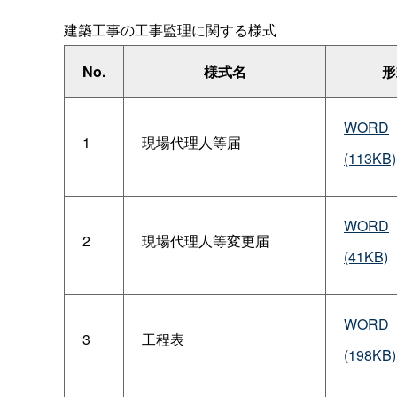
建築工事の工事監理に関する様式
No.
様式名
形
WORD
1
現場代理人等届
(113KB)
WORD
2
現場代理人等変更届
(41KB)
WORD
3
工程表
(198KB)