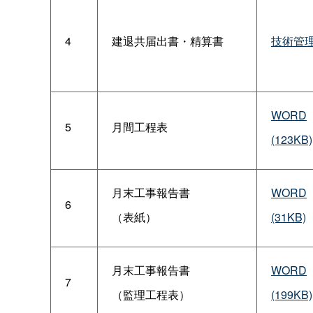
4
建退共届出書・精算書
技術管理
WORD
5
月間工程表
(123KB)
月末工事報告書
WORD
6
（表紙）
(31KB)
月末工事報告書
WORD
7
（監理工程表）
(199KB)