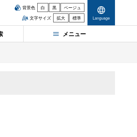
背景色
白
黒
ベージュ
文字サイズ
拡大
標準
Language
索
メニュー