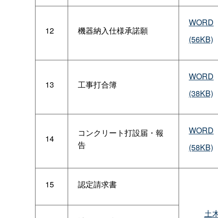
WORD
12
機器納入仕様承諾願
(56KB)
WORD
13
工事打合簿
(38KB)
WORD
コンクリート打設届・報
14
告
(58KB)
15
認定請求書
土