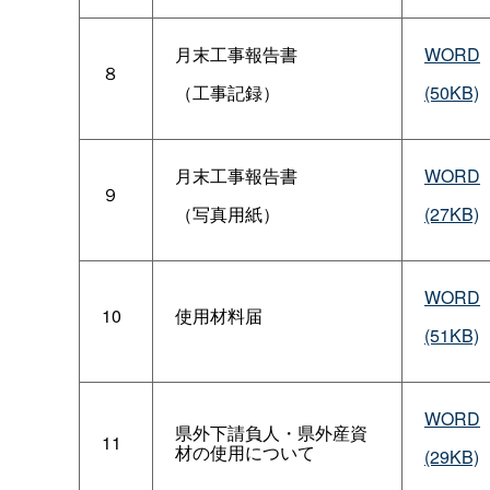
月末工事報告書
WORD
８
（工事記録）
(50KB)
月末工事報告書
WORD
９
（写真用紙）
(27KB)
WORD
10
使用材料届
(51KB)
WORD
県外下請負人・県外産資
11
材の使用について
(29KB)