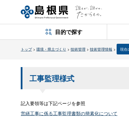
目的で探す
トップ
>
環境・県土づくり
>
技術管理
>
技術管理情報
>
現在
工事監理様式
記入要領等は下記ページを参照
営繕工事に係る工事監理書類の簡素化について