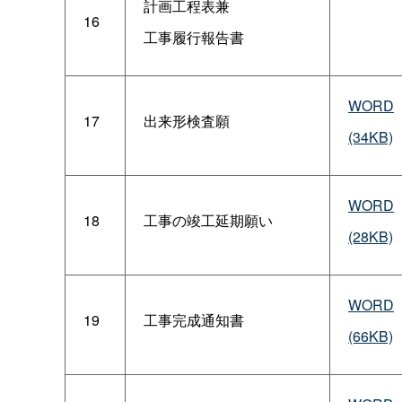
計画工程表兼
16
工事履行報告書
WORD
17
出来形検査願
(34KB)
WORD
18
工事の竣工延期願い
(28KB)
WORD
19
工事完成通知書
(66KB)