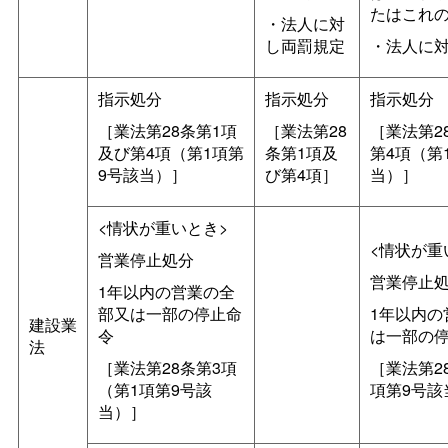
たはこれ
・法人に対
し両罰規定
・法人に
指示処分
指示処分
指示処分
［業法第28条第1項
［業法第28
［業法第2
及び第4項（第1項第
条第1項及
第4項（第
9号該当）］
び第4項］
当）］
<情状が重いとき>
<情状が重
営業停止処分
営業停止
1年以内の営業の全
部又は一部の停止命
1年以内の
建設業
令
は一部の
法
［業法第28条第3項
［業法第2
（第1項第9号該
項第9号該
当）］