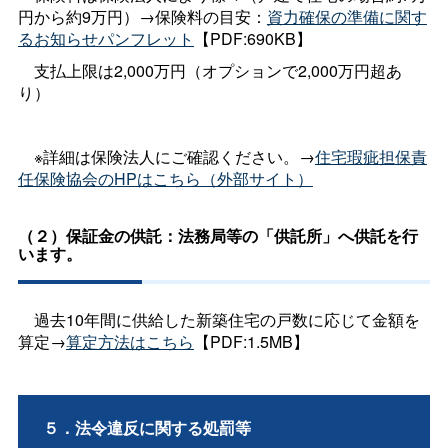
円から約9万円）→保険料の目安：
資力確保の準備に関す
るお知らせパンフレット
【PDF:690KB】
支払上限は2,000万円（オプションで2,000万円超あ
り）
※詳細は保険法人にご確認ください。→
住宅瑕疵担保責
任保険協会のHPはこちら（外部サイト）
（２）保証金の供託：法務局等の「供託所」へ供託を行
います。
過去10年間に供給した新築住宅の戸数に応じて金額を
算定→
算定方法はこちら
【PDF:1.5MB】
５．法令違反に関する処罰等