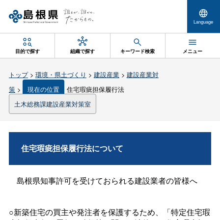
Language
目的で探す
組織で探す
キーワード検索
メニュー
トップ
>
環境・県土づくり
>
建設産業
>
建設産業対
策
>
現在の位置
住宅瑕疵担保履行法
土木総務課建設産業対策室
住宅瑕疵担保履行法について
島根県知事許可を受けておられる建設業者の皆様へ
○新築住宅の買主や発注者を保護するため、「特定住宅瑕