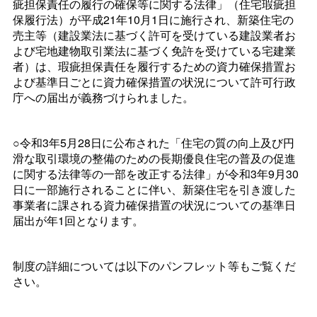
疵担保責任の履行の確保等に関する法律」（住宅瑕疵担
保履行法）が平成21年10月1日に施行され、新築住宅の
売主等（建設業法に基づく許可を受けている建設業者お
よび宅地建物取引業法に基づく免許を受けている宅建業
者）は、瑕疵担保責任を履行するための資力確保措置お
よび基準日ごとに資力確保措置の状況について許可行政
庁への届出が義務づけられました。
○令和3年5月28日に公布された「住宅の質の向上及び円
滑な取引環境の整備のための長期優良住宅の普及の促進
に関する法律等の一部を改正する法律」が令和3年9月30
日に一部施行されることに伴い、新築住宅を引き渡した
事業者に課される資力確保措置の状況についての基準日
届出が年1回となります。
制度の詳細については以下のパンフレット等もご覧くだ
さい。