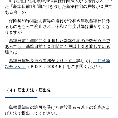
※【注意】住宅瑕疵担保責任保険法人から送付されてい
た「基準日前1年間に引き渡した新築住宅の戸数が０戸で
ある旨」の
保険契約締結証明書等の送付が令和６年度基準日に係
るものをもって廃止され、令和７年度以降は届かなくな
りますが
基準日前１年間に引き渡した新築住宅の戸数が０戸で
あっても、基準日前１０年間に１戸以上引き渡している
場合は
基準日届出を行う義務があります。
詳しくは
「注意喚
起チラシ」
（ＰＤＦ：108ＫＢ）をご参照ください。
（４）届出方法・届出先
島根県知事の許可を受けた建設業者→以下の宛先およ
び方法で提出してください。