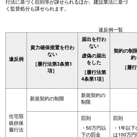
行法に基づく罰則等が課せられるほか、建設業法に基づ
く監督処分も課せられます。
違反例一覧
届出を行わ
ない
資力確保措置を行わ
契約の制
ない
虚偽の届出
約
違反例
をした
［履行法第3条第1
［履行
項］
［履行法第
4条第1項］
新規契約の
新規契約の制限
制限
住宅瑕
罰則
罰則
疵担保
・50万円以
・1年以下
履行法
下の罰金
は100万