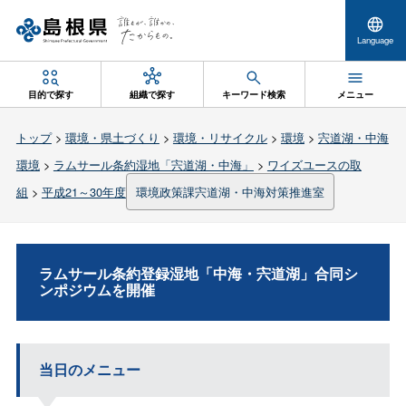
Language
目的で探す
組織で探す
キーワード検索
メニュー
トップ
>
環境・県土づくり
>
環境・リサイクル
>
環境
>
宍道湖・中海
環境
>
ラムサール条約湿地「宍道湖・中海」
>
ワイズユースの取
組
>
平成21～30年度
環境政策課宍道湖・中海対策推進室
ラムサール条約登録湿地「中海・宍道湖」合同シ
ンポジウムを開催
当日のメニュー