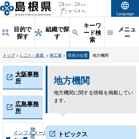
Language
キーワ
目的で
組織で探
メニュ
ード検
探す
す
ー
索
トップ
>
しごと・産業
>
商工業
>
現在の位置
地方機関
大阪事務
地方機関
所
地方機関に関する情報を掲載してい
ます。
広島事務
所
物
インフォメールマ
トピックス
産