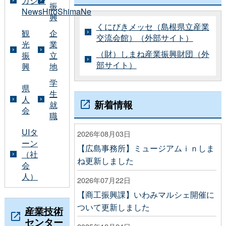
ガジン
振
NewsHiroShimaNe
興
くにびきメッセ（島根県立産業
観
企
交流会館）（外部サイト）
光
業
（財）しまね産業振興財団（外
振
立
部サイト）
興
地
学
県
生
人
新着情報
就
会
職
UIタ
2026年08月03日
ーン
【広島事務所】ミュージアムｉｎしま
（社
ね更新しました
会
人）
2026年07月22日
【商工振興課】いわみマルシェ開催に
ついて更新しました
産業技術
センター