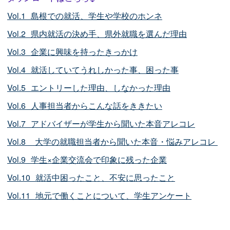
Vol.1
□
島根での就活、学生や学校のホンネ
Vol.2
□
県内就活の決め手、県外就職を選んだ理由
Vol.3
□
企業に興味を持ったきっかけ
Vol.4
□
就活していてうれしかった事、困った事
Vol.5
□
エントリーした理由、しなかった理由
Vol.6
□
人事担当者からこんな話をききたい
Vol.7
□
アドバイザーが学生から聞いた本音アレコレ
Vol.8
■
大学の就職担当者から聞いた本音・悩みアレコレ
□
Vol.9
■
学生×企業交流会で印象に残った企業
Vol.10
■
就活中困ったこと、不安に思ったこと
Vol.11
■
地元で働くことについて、学生アンケート