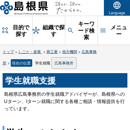
Language
キーワ
目的で
組織で探
メニュ
ード検
探す
す
ー
索
トップ
>
しごと・産業
>
商工業
>
地方機関
>
広島事務
所
>
現在の位置
学生就職
広島事務所
学生就職支援
島根県広島事務所の学生就職アドバイザーが、島根県への
Uターン、Iターン就職に関する各種ご相談・情報提供を行
っています。