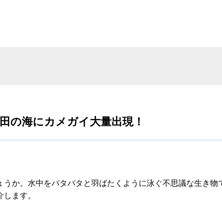
者・浜田の海にカメガイ大量出現！
うか。水中をパタパタと羽ばたくように泳ぐ不思議な生き物
介します。