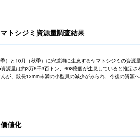
秋季ヤマトシジミ資源量調査結果
）と10月（秋季）に宍道湖に生息するヤマトシジミの資源量
資源量は約3万6千3百トン、608億個が生息していると推定
せんが、殻長12mm未満の小型貝の減少がみられ、今後の資源
加価値化