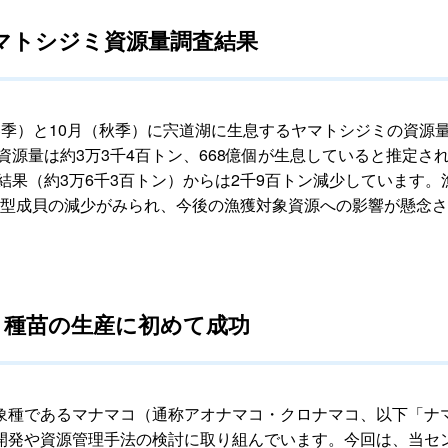
季ヤマトシジミ資源量調査結果
季）と10月（秋季）に宍道湖に生息するヤマトシジミの資源量
資源量は約3万3千4百トン、668億個が生息していると推定
結果（約3万6千3百トン）からは2千9百トン減少しています。
の小型成貝の減少がみられ、今後の漁獲対象資源への影響が懸念
ナマコ種苗の生産に初めて成功
種であるマナマコ（通称アオナマコ・クロナマコ、以下「ナ
開発や資源管理手法の検討に取り組んでいます。今回は、当セ