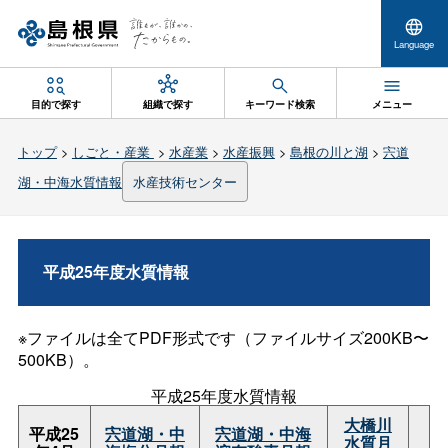
Language
目的で探す
組織で探す
キーワード検索
メニュー
トップ
>
しごと・産業
>
水産業
>
水産振興
>
島根の川と湖
>
宍道
湖・中海水質情報
水産技術センター
平成25年度水質情報
※ファイルは全てPDF形式です（ファイルサイズ200KB〜
500KB）。
平成25年度水質情報
大橋川
平成25
宍道湖・中
宍道湖・中海
水質月