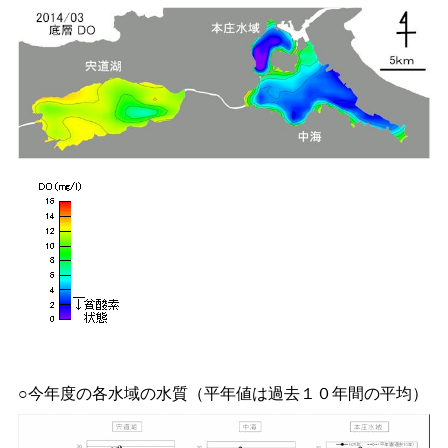
○今年度の各水域の水質（平年値は過去１０年間の平均）