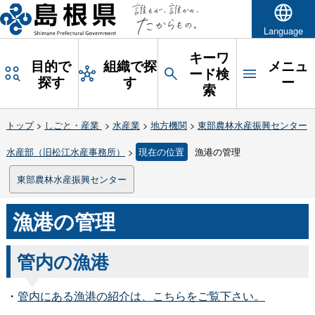
Language
キーワ
目的で
組織で探
メニュ
ード検
探す
す
ー
索
トップ
>
しごと・産業
>
水産業
>
地方機関
>
東部農林水産振興センター
水産部（旧松江水産事務所）
>
現在の位置
漁港の管理
東部農林水産振興センター
漁港の管理
管内の漁港
・
管内にある漁港の紹介は、こちらをご覧下さい。