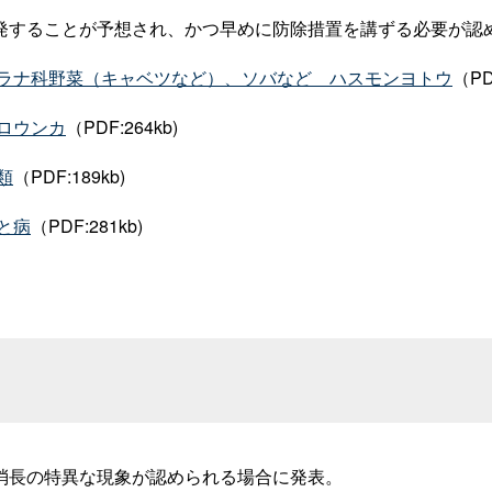
発することが予想され、かつ早めに防除措置を講ずる必要が認
ラナ科野菜（キャベツなど）、ソバな
ど
ハスモンヨトウ
（PD
ロウンカ
（PDF:264kb
)
類
（PDF:189kb
)
と病
（PDF:281kb)
消長の特異な現象が認められる場合に発表。