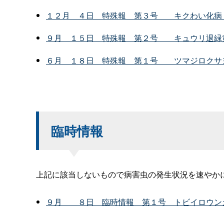
１２
月
４
日
特殊
報
第３
号
キクわい化病
９
月
１５
日
特殊
報
第２
号
キュウリ退緑
６
月
１８
日
特殊
報
第１
号
ツマジロクサ
臨時情報
上記に該当しないもので病害虫の発生状況を速やか
９
月
８
日
臨時情
報
第１
号
トビイロウン