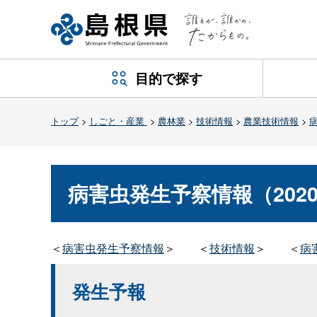
目的で探す
トップ
>
しごと・産業
>
農林業
>
技術情報
>
農業技術情報
>
病害虫発生予察情報（202
＜
病害虫発生予察情報
＞
＜
技術情報
＞
＜
病
発生予報