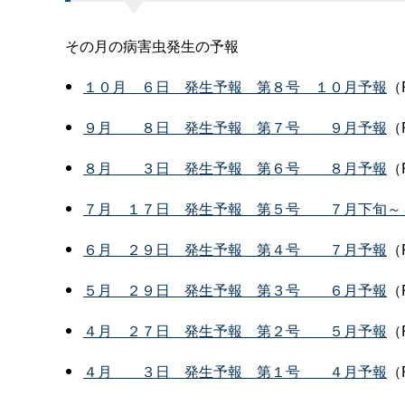
その月の病害虫発生の予報
１０
月
６
日
発生予
報
第８
号
１０月予報
（P
９
月
８
日
発生予
報
第７
号
９月予報
（P
８
月
３
日
発生予
報
第６
号
８月予報
（P
７
月
１７
日
発生予
報
第５
号
７月下旬～
６
月
２９
日
発生予
報
第４
号
７月予報
（P
５
月
２９
日
発生予
報
第３
号
６月予報
（P
４
月
２７
日
発生予
報
第２
号
５月予報
（P
４
月
３
日
発生予
報
第１
号
４月予報
（P