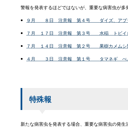
警報を発表するほどではないが、重要な病害虫が多
９
月
８
日
注意
報
第４
号
ダイズ、アブ
７
月
１７
日
注意
報
第３
号
水
稲
トビイ
７
月
１４
日
注意
報
第２
号
果樹カメムシ
４
月
３
日
注意
報
第１
号
タマネ
ギ
べ
特殊報
新たな病害虫を発表する場合、重要な病害虫の発生