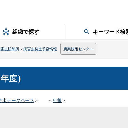
組織で探す
キーワード検
病害虫防除所
>
病害虫発生予察情報
農業技術センター
0年度）
害虫データベース
＞
＜
年報
＞