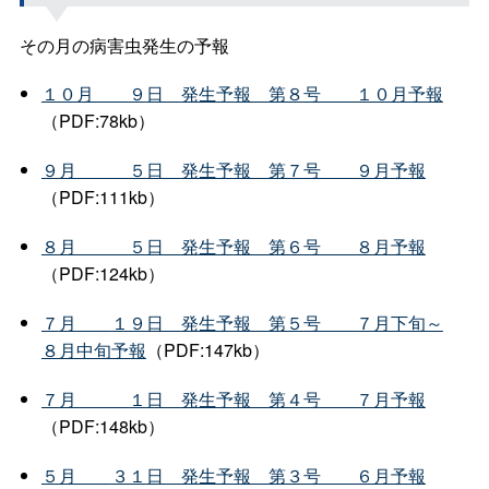
その月の病害虫発生の予報
１０
月
９
日
発生予
報
第８
号
１０月予報
（PDF:78kb）
９
月
５
日
発生予
報
第７
号
９月予報
（PDF:111kb）
８
月
５
日
発生予
報
第６
号
８月予報
（PDF:124kb）
７
月
１９
日
発生予
報
第５
号
７月下旬～
８月中旬予報
（PDF:147kb）
７
月
１
日
発生予
報
第４
号
７月予報
（PDF:148kb）
５
月
３１
日
発生予
報
第３
号
６月予報