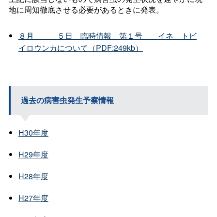
地に周知徹底させる必要があるときに発表。
８
月
５
日
臨時情
報
第１
号
イ
ネ
トビ
イロウンカについて（PDF:249kb）
過去の病害虫発生予察情報
H30年度
H29年度
H28年度
H27年度