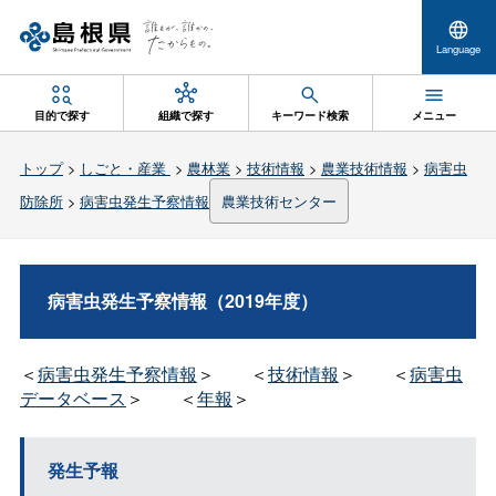
Language
目的で探す
組織で探す
キーワード検索
メニュー
トップ
>
しごと・産業
>
農林業
>
技術情報
>
農業技術情報
>
病害虫
防除所
>
病害虫発生予察情報
農業技術センター
病害虫発生予察情報（2019年度）
＜
病害虫発生予察情報
＞
＜
技術情報
＞
＜
病害虫
データベース
＞
＜
年報
＞
発生予報