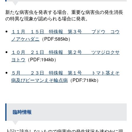
新たな病害虫を発表する場合、重要な病害虫の発生消長
の特異な現象が認められる場合に発表。
１１
月
１５
日
特殊
報
第３
号
ブド
ウ
コウ
ノアケハダニ
（PDF:585kb）
１０
月
２１
日
特殊
報
第２
号
ツマジロクサ
ヨトウ
（PDF:194kb）
５
月
２３
日
特殊
報
第１
号
トマト茎えそ
病及びピーマンえそ輪点病
（PDF:718kb）
臨時情報
上記に該当しないもので病害虫の発生状況を速やかに現