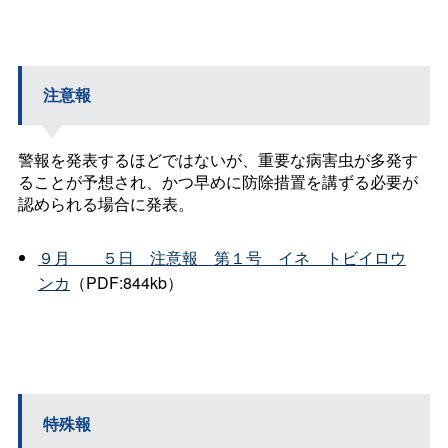
注意報
警報を発表するほどではないが、重要な病害虫が多発す
ることが予想され、かつ早めに防除措置を講ずる必要が
認められる場合に発表。
９
月
５
日
注意
報
第１
号
イ
ネ
トビイロウ
ンカ
（PDF:844kb）
特殊報