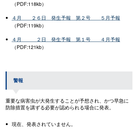
（PDF:118kb）
４
月
２６
日
発生予
報
第２
号
５月予報
（PDF:119kb）
４
月
２
日
発生予
報
第１
号
４月予報
（PDF:121kb）
警報
重要な病害虫が大発生することが予想され、かつ早急に
防除措置を講ずる必要が認められる場合に発表。
現在、発表されていません。