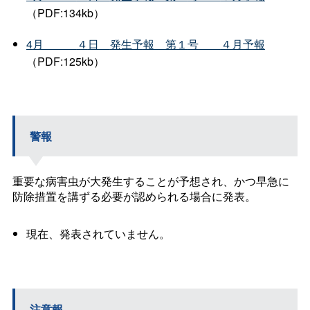
（PDF:134kb）
4
月
４
日
発生予
報
第１
号
４月予報
（PDF:125kb）
警報
重要な病害虫が大発生することが予想され、かつ早急に
防除措置を講ずる必要が認められる場合に発表。
現在、発表されていません。
注意報