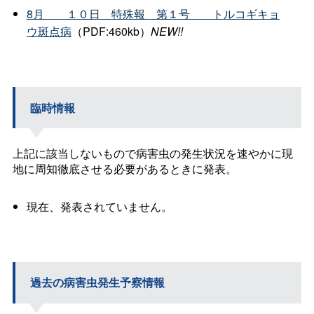
8
月
１０
日
特殊
報
第１
号
トルコギキョ
ウ斑点病
（PDF:460kb）
NEW!!
臨時情報
上記に該当しないもので病害虫の発生状況を速やかに現
地に周知徹底させる必要があるときに発表。
現在、発表されていません。
過去の病害虫発生予察情報