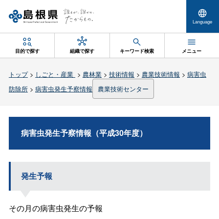
Language
目的で探す
組織で探す
キーワード検索
メニュー
トップ
>
しごと・産業
>
農林業
>
技術情報
>
農業技術情報
>
病害虫
防除所
>
病害虫発生予察情報
農業技術センター
病害虫発生予察情報（平成30年度）
発生予報
その月の病害虫発生の予報