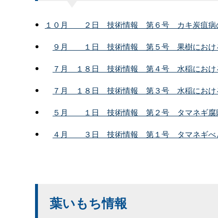
１０
月
２
日
技術情
報
第６
号
カキ炭疽病
９
月
１
日
技術情
報
第５
号
果樹におけ
７
月
１８
日
技術情
報
第４
号
水稲におけ
７
月
１８
日
技術情
報
第３
号
水稲におけ
５
月
１
日
技術情
報
第２
号
タマネギ腐
４
月
３
日
技術情
報
第１
号
タマネギべ
葉いもち情報