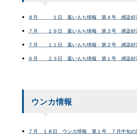
８
月
１
日
葉いもち情
報
第４
号
感染好
７
月
１９
日
葉いもち情
報
第３
号
感染好
７
月
１１
日
葉いもち情
報
第２
号
感染好
６
月
２３
日
葉いもち情
報
第１
号
感染好
ウンカ情報
７
月
１８
日
ウンカ情
報
第１
号
７月中旬の