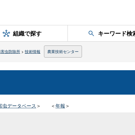
組織で探す
キーワード検
病害虫防除所
>
技術情報
農業技術センター
害虫データベース
＞
＜
年報
＞