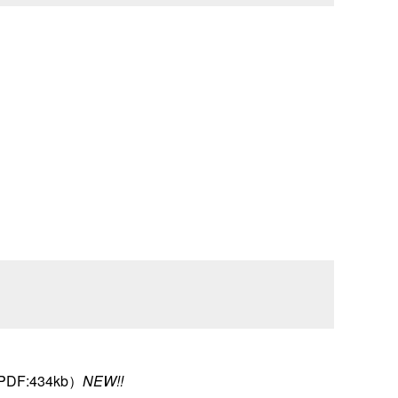
PDF:434kb）
NEW!!