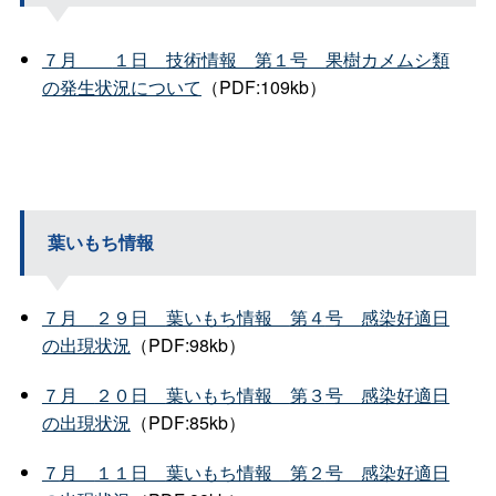
７
月
１
日
技術情
報
第１
号
果樹カメムシ類
の発生状況について
（PDF:109kb）
葉いもち情報
７
月
２９
日
葉いもち情
報
第４
号
感染好適日
の出現状況
（PDF:98kb）
７
月
２０
日
葉いもち情
報
第３
号
感染好適日
の出現状況
（PDF:85kb）
７
月
１１
日
葉いもち情
報
第２
号
感染好適日