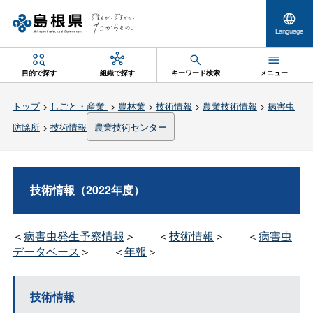
Language
目的で探す
組織で探す
キーワード検索
メニュー
トップ
>
しごと・産業
>
農林業
>
技術情報
>
農業技術情報
>
病害虫
防除所
>
技術情報
農業技術センター
技術情報（2022年度）
＜
病害虫発生予察情報
＞
＜
技術情報
＞
＜
病害虫
データベース
＞
＜
年報
＞
技術情報