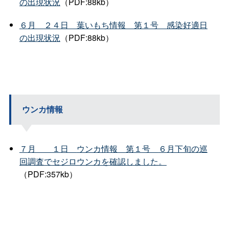
の出現状況
（PDF:88kb）
６
月
２４
日
葉いもち情
報
第１
号
感染好適日
の出現状況
（PDF:88kb）
ウンカ情報
７
月
１
日
ウンカ情
報
第１
号
６月下旬の巡
回調査でセジロウンカを確認しました。
（PDF:357kb）