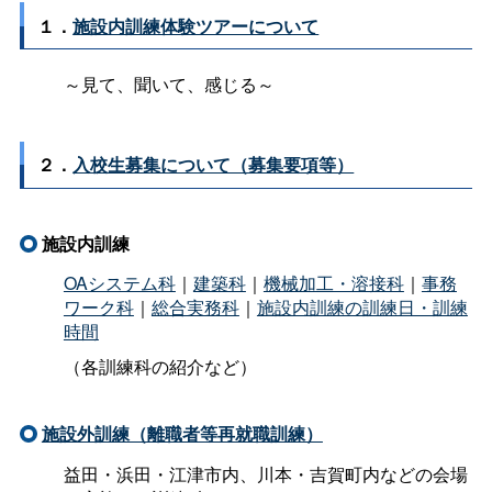
１．
施設内訓練体験ツアーについて
～見て、聞いて、感じる～
２．
入校生募集について（募集要項等）
施設内訓練
OAシステム科
｜
建築科
｜
機械加工・溶接科
｜
事務
ワーク科
｜
総合実務科
｜
施設内訓練の訓練日・訓練
時間
（各訓練科の紹介など）
施設外訓練（離職者等再就職訓練）
益田・浜田・江津市内、川本・吉賀町内などの会場