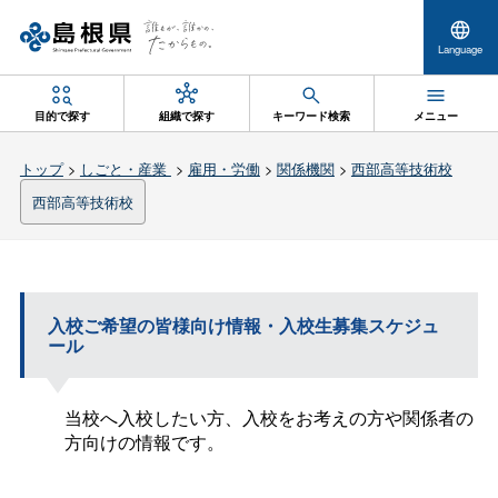
Language
目的で探す
組織で探す
キーワード検索
メニュー
トップ
>
しごと・産業
>
雇用・労働
>
関係機関
>
西部高等技術校
西部高等技術校
入校ご希望の皆様向け情報・入校生募集スケジュ
ール
当校へ入校したい方、入校をお考えの方や関係者の
方向けの情報です。