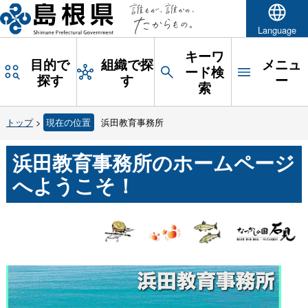
Language
キーワ
目的で
組織で探
メニュ
ード検
探す
す
ー
索
トップ
>
現在の位置
浜田教育事務所
浜田教育事務所のホームページ
へようこそ！