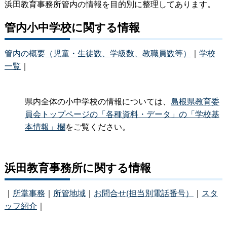
浜田教育事務所管内の情報を目的別に整理してあります。
管内小中学校に関する情報
管内の概要（児童・生徒数、学級数、教職員数等）
｜
学校
一覧
｜
県内全体の小中学校の情報については、
島根県教育委
員会トップページの「各種資料・データ」の「学校基
本情報」欄
をご覧ください。
浜田教育事務所に関する情報
｜
所掌事務
｜
所管地域
｜
お問合せ(担当別電話番号）
｜
スタ
ッフ紹介
｜