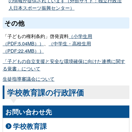
の情報が提供されています（外部サイト：独立行政法
人日本スポーツ振興センター）
その他
「子どもの権利条約」啓発資料
（小学生用
（PDF:5.04MB））
、
（中学生・高校生用
（PDF:22.4MB））
「子どもの自立支援と安全な環境確保に向けた連携に関す
る覚書」について
生徒指導審議会について
学校教育課の行政評価
お問い合わせ先
学校教育課