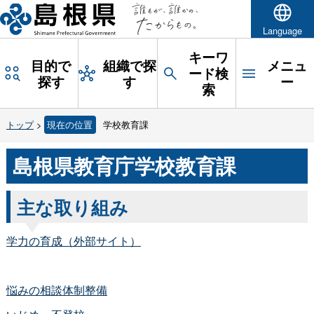
Language
キーワ
目的で
組織で探
メニュ
ード検
探す
す
ー
索
トップ
>
現在の位置
学校教育課
島根県教育庁学校教育課
主な取り組み
学力の育成（外部サイト）
悩みの相談体制整備