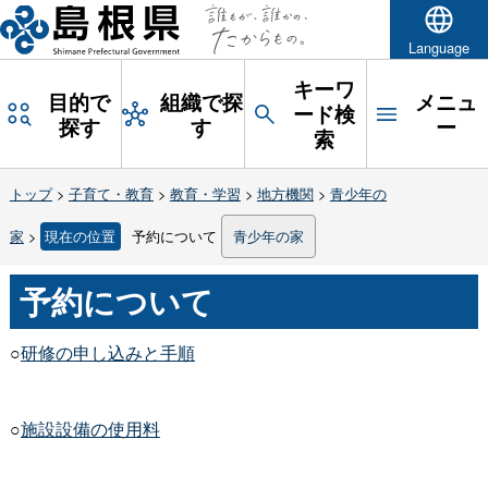
Language
キーワ
目的で
組織で探
メニュ
ード検
探す
す
ー
索
トップ
>
子育て・教育
>
教育・学習
>
地方機関
>
青少年の
家
>
現在の位置
予約について
青少年の家
予約について
○
研修の申し込みと手順
○
施設設備の使用料