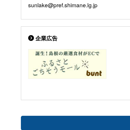
sunlake@pref.shimane.lg.jp
企業広告