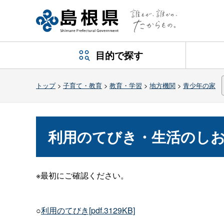
目的で探す
トップ
>
子育て・教育
>
教育・学習
>
地方機関
>
青少年の家
利用のてびき・生活のし
※最初にご確認ください。
○
利用のてびき[pdf.3129KB]