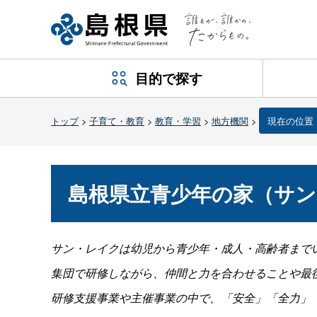
目的で探す
トップ
>
子育て・教育
>
教育・学習
>
地方機関
>
現在の位置
島根県立青少年の家（サ
サン・レイクは幼児から青少年・成人・高齢者まで
集団で研修しながら、仲間と力を合わせることや最
研修支援事業や主催事業の中で、「安全」「全力」