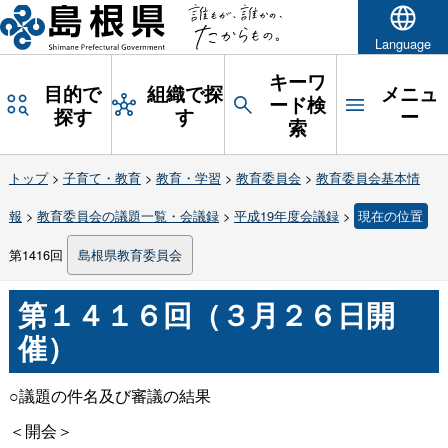
Language
キーワ
目的で
組織で探
メニュ
ード検
探す
す
ー
索
トップ
>
子育て・教育
>
教育・学習
>
教育委員会
>
教育委員会基本情
報
>
教育委員会の議題一覧・会議録
>
平成19年度会議録
>
現在の位置
第1416回
島根県教育委員会
第１４１６回（３月２６日開
催）
○議題の件名及び審議の結果
＜開会＞