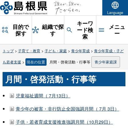
Language
キーワ
目的で
組織で探
メニュ
ード検
探す
す
ー
索
トップ
>
子育て・教育
>
子ども・家庭
>
青少年育成
>
青少年育成・子ど
も若者支援
>
現在の位置
月間・啓発活動・行事等
青少年家庭課
月間・啓発活動・行事等
児童福祉週間（ 7月13日）
青少年の被害・非行防止全国強調月間（ 7月 3日）
子供・若者育成支援推進強調月間（10月29日）