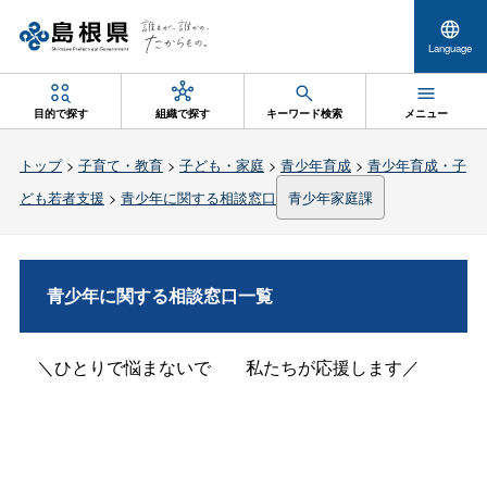
Language
目的で探す
組織で探す
キーワード検索
メニュー
トップ
>
子育て・教育
>
子ども・家庭
>
青少年育成
>
青少年育成・子
ども若者支援
>
青少年に関する相談窓口
青少年家庭課
青少年に関する相談窓口一覧
＼ひとりで悩まないで
私たちが応援します／