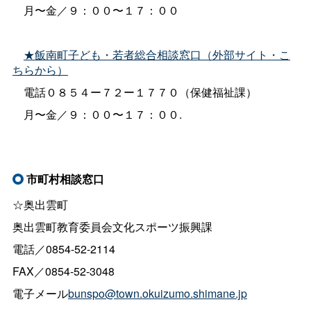
月〜金／９：００〜１７：００
★飯南町子ども・若者総合相談窓口（外部サイト・こ
ちらから）
電話０８５４ー７２ー１７７０（保健福祉課）
月〜金／９：００〜１７：００.
市町村相談窓口
☆奥出雲町
奥出雲町教育委員会文化スポーツ振興課
電話／0854-52-2114
FAX／0854-52-3048
電子メール
bunspo@town.okuizumo.shimane.jp