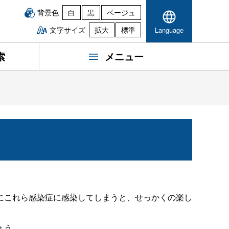
背景色
白
黒
ベージュ
文字サイズ
拡大
標準
Language
索
メニュー
にこれら感染症に感染してしまうと、せっかくの楽し
ょう。