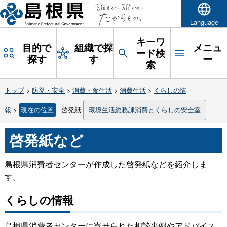
Language
キーワ
目的で
組織で探
メニュ
ード検
探す
す
ー
索
トップ
>
防災・安全
>
消費・食生活
>
消費生活
>
くらしの情
報
>
現在の位置
啓発紙
環境生活総務課消費とくらしの安全室
啓発紙など
島根県消費者センターが作成した啓発紙などを紹介しま
す。
くらしの情報
島根県消費者センターに寄せられた相談事例やアドバイス