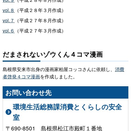
vol.８
（平成２８年３月作成）
vol.７
（平成２７年８月作成）
vol.６
（平成２７年３月作成）
だまされないゾウくん４コマ漫画
島根県安来市出身の漫画家柏屋コッコさんに依頼し、
消費
者啓発４コマ漫画
を作成しました。
お問い合わせ先
環境生活総務課消費とくらしの安全
室
〒690-8501 島根県松江市殿町１番地