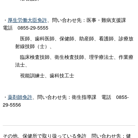
・
厚生労働大臣免許
、問い合わせ先：医事・難病支援
課
電
話
0855-29-5555
医師、歯科医師、保健師、助産師、看護師、診療放
射線技師（士）、
臨床検査技師、衛生検査技師、理学療法士、作業療
法士、
視能訓練士、歯科技工士
・
薬剤師免許
、問い合わせ先：衛生指導
課
電
話
0855-
29-5556
その他、保健所で取り扱っている免
許
問い合わせ先：健