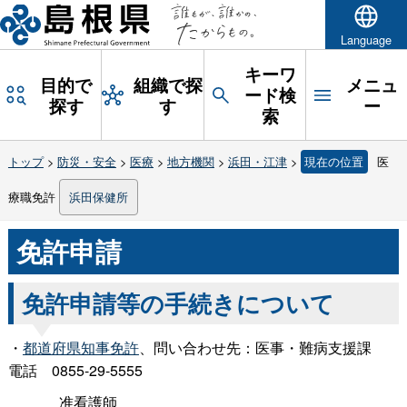
Language
キーワ
目的で
組織で探
メニュ
ード検
探す
す
ー
索
トップ
>
防災・安全
>
医療
>
地方機関
>
浜田・江津
>
現在の位置
医
療職免許
浜田保健所
免許申請
免許申請等の手続きについて
・
都道府県知事免許
、問い合わせ先：医事・難病支援
課
電
話
0855-29-5555
准看護師