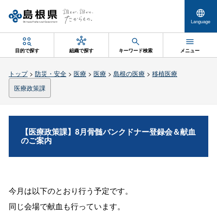
Language
目的で探す
組織で探す
キーワード検索
メニュー
トップ
>
防災・安全
>
医療
>
医療
>
島根の医療
>
移植医療
医療政策課
【医療政策課】8月骨髄バンクドナー登録会＆献血
のご案内
今月は以下のとおり行う予定です。
同じ会場で献血も行っています。