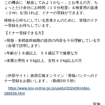
この機会に「献血してみようかな～」とお考えの方、ち
ょっとだけ余分にお時間（１０分程度）＆検査用の血液
（２ml）を頂ければ、ドナーの登録ができます。
移植を心待ちにしている患者さんのために、皆様のドナ
ー登録をお待ちしています。
【ドナー登録できる方】
○骨髄・末梢血幹細胞の提供の内容を十分理解している方
（会場で説明します）
○年齢が１８歳以上、５４歳以下で健康な方
○体重が男性４５kg以上、女性４０kg以上の方
（外部サイト）政府広報オンライン「骨髄バンクへのド
ナー登録をお願いします」（動画3分５秒）
https://www.gov-online.go.jp/useful/202409/video-
288558.html
実施予