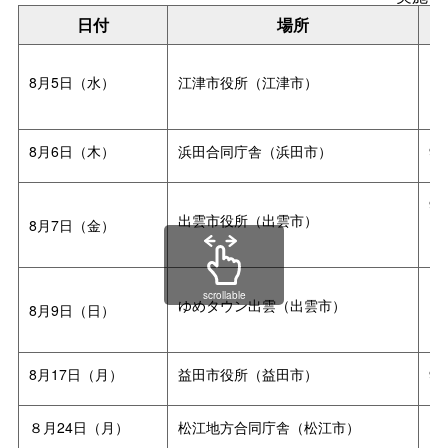
日付
場所
10
8月5日（水）
江津市役所（江津市）
13
8月6日（木）
浜田合同庁舎（浜田市）
9:
9:
出雲市役所（出雲市）
8月7日（金）
13
10
scrollable
ゆめタウン出雲（出雲市）
8月9日（日）
13
8月17日（月）
益田市役所（益田市）
9:
８月24日（月）
松江地方合同庁舎（松江市）
14