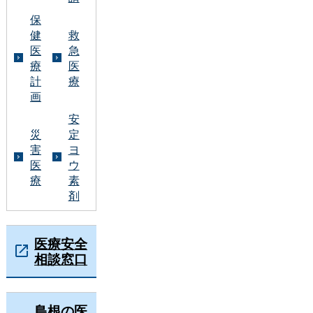
保
健
救
医
急
療
医
計
療
画
安
災
定
害
ヨ
医
ウ
療
素
剤
医療安全
相談窓口
島根の医