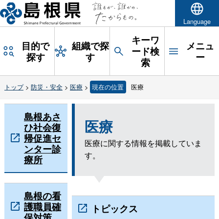
Language
キーワ
目的で
組織で探
メニュ
ード検
探す
す
ー
索
トップ
>
防災・安全
>
医療
>
現在の位置
医療
島根あさ
医療
ひ社会復
帰促進セ
医療に関する情報を掲載していま
ンター診
す。
療所
島根の看
護職員確
トピックス
保対策