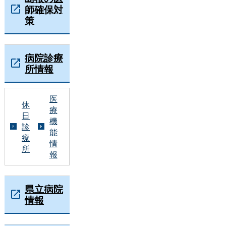
師確保対
策
病院診療
所情報
医
休
療
日
機
診
能
療
情
所
報
県立病院
情報