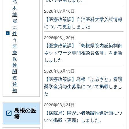
熊
本
2026年07月16日
地
【医療政策課】自治医科大学入試情報
震
について更新しました
に
伴
2026年06月30日
う
【医療政策課】「島根県院内感染制御
医
療
ネットワーク専門相談員名簿」を更新
保
しました。
険
2026年06月15日
関
連
【医療政策課】島根「ふるさと」看護
通
奨学金貸与生募集について掲載しまし
知
た
2026年03月31日
島根の医
【病院局】障がい者活躍推進計画につ
療
いて掲載（更新）しました。