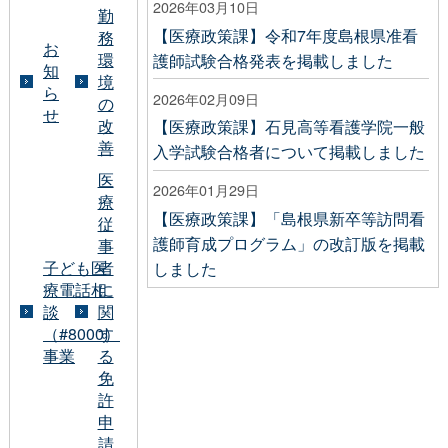
2026年03月10日
勤
【医療政策課】令和7年度島根県准看
務
お
環
護師試験合格発表を掲載しました
知
境
ら
2026年02月09日
の
せ
改
【医療政策課】石見高等看護学院一般
善
入学試験合格者について掲載しました
医
2026年01月29日
療
【医療政策課】「島根県新卒等訪問看
従
護師育成プログラム」の改訂版を掲載
事
子ども医
者
しました
療電話相
に
談
関
（#8000）
す
事業
る
免
許
申
請