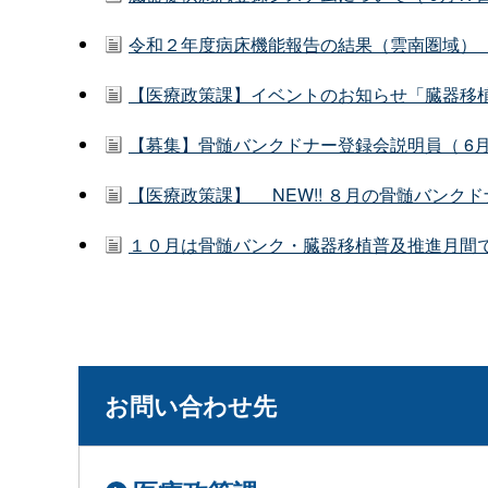
令和２年度病床機能報告の結果（雲南圏域）（ 
【医療政策課】イベントのお知らせ「臓器移植っ
【募集】骨髄バンクドナー登録会説明員（ 6月
【医療政策課】 NEW!! ８月の骨髄バンクド
１０月は骨髄バンク・臓器移植普及推進月間です
お問い合わせ先