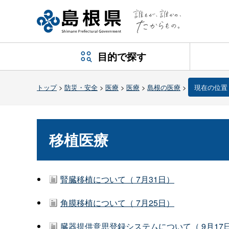
目的で探す
トップ
>
防災・安全
>
医療
>
医療
>
島根の医療
>
現在の位置
移植医療
腎臓移植について（ 7月31日）
角膜移植について（ 7月25日）
臓器提供意思登録システムについて（ 9月17