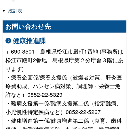
統計表
お問い合わせ先
健康推進課
〒690-8501 島根県松江市殿町1番地 (事務所は
松江市殿町2番地 島根県庁第２分庁舎３階にあ
ります)
・療養企画係/療養支援係（被爆者対策、肝炎医
療費助成、ハンセン病対策、調理師・栄養士免
許など）0852-22-5329
・難病支援第一係/難病支援第二係（指定難病、
小児慢性特定疾病など）0852-22-5267
・健康増進第一係/健康増進第二係（食育、歯科
保健、生活習慣病予防、たばこ対策、健康増進