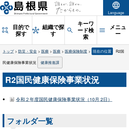
Language
キーワ
目的で
組織で探
メニュ
ード検
探す
す
ー
索
トップ
>
防災・安全
>
医療
>
医療
>
医療保険制度
>
現在の位置
R2国
民健康保険事業状況
健康推進課
R2国民健康保険事業状況
令和２年度国民健康保険事業状況（10月 2日）
フォルダ一覧