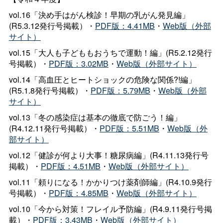
vol.16「決め手はがん検診！早期の乳がん発見編」
(R5.3.12発行号掲載）・
PDF版：4.41MB
・
Web版（外部
サイト）
vol.15「大人も子どももおうちで運動！編」(R5.2.12発行
号掲載）・
PDF版：3.02MB
・
Web版（外部サイト）
vol.14「高血圧とヒートショックの危険な関係?!編」
(R5.1.8発行号掲載）・
PDF版：5.79MB
・
Web版（外部
サイト）
vol.13「冬の感染症は基本の徹底で防ごう！編」
(R4.12.11発行号掲載）・
PDF版：5.51MB
・
Web版（外
部サイト）
vol.12「健診が何より大事！糖尿病編」(R4.11.13発行号
掲載）・
PDF版：4.51MB
・
Web版（外部サイト）
vol.11「頼りになる！かかりつけ薬剤師編」(R4.10.9発行
号掲載）・
PDF版：4.85MB
・
Web版（外部サイト）
vol.10「今から対策！フレイル予防編」(R4.9.11発行号掲
載）・
PDF版：3.43MB
・
Web版（外部サイト）