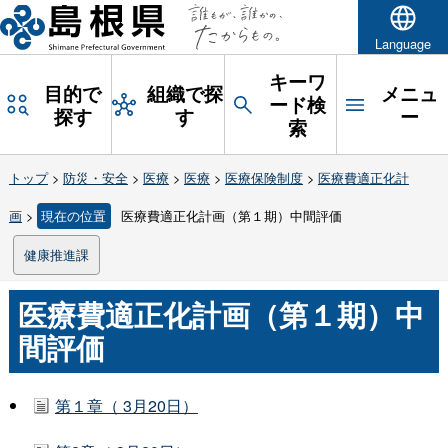
Language
キーワ
目的で
組織で探
メニュ
ード検
探す
す
ー
索
トップ
>
防災・安全
>
医療
>
医療
>
医療保険制度
>
医療費適正化計
画
>
現在の位置
医療費適正化計画（第１期）中間評価
健康推進課
医療費適正化計画（第１期）中
間評価
第１章（ 3月20日）