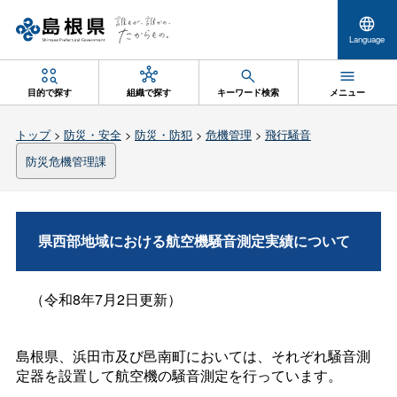
Language
目的で探す
組織で探す
キーワード検索
メニュー
トップ
>
防災・安全
>
防災・防犯
>
危機管理
>
飛行騒音
防災危機管理課
県西部地域における航空機騒音測定実績について
（令和8年7月2日更新）
島根県、浜田市及び邑南町においては、それぞれ騒音測
定器を設置して航空機の騒音測定を行っています。