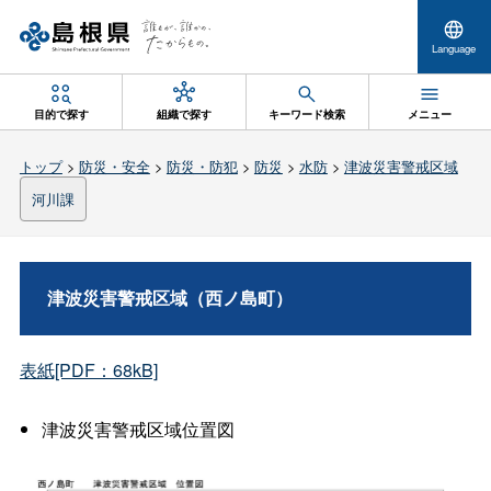
Language
目的で探す
組織で探す
キーワード検索
メニュー
トップ
>
防災・安全
>
防災・防犯
>
防災
>
水防
>
津波災害警戒区域
河川課
津波災害警戒区域（西ノ島町）
表紙[PDF：68kB]
津波災害警戒区域位置図