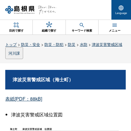
Language
目的で探す
組織で探す
キーワード検索
メニュー
トップ
>
防災・安全
>
防災・防犯
>
防災
>
水防
>
津波災害警戒区域
河川課
津波災害警戒区域（海士町）
表紙[PDF：88kB]
津波災害警戒区域位置図