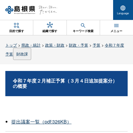
Language
目的で探す
組織で探す
キーワード検索
メニュー
トップ
>
県政・統計
>
政策・財政
>
財政・予算
>
予算
>
令和７年度
予算
財政課
令和７年度２月補正予算（３月４日追加提案分）
の概要
提出議案一覧（pdf:326KB）